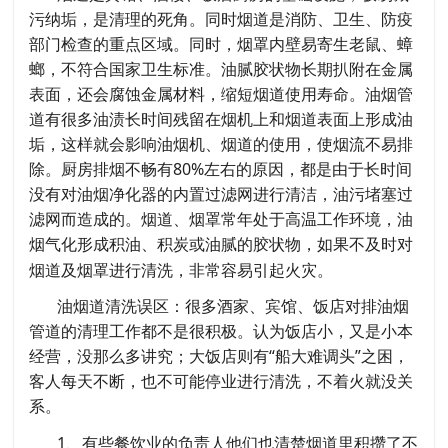
污纳垢，是清理的死角。同时烟道是消防、卫生、防疫
部门检查的重点区域。同时，烟罩内壁易寄生老鼠、蟑
螂，不符合国家卫生标准。油腻胶状物长期扒附在金属
表面，还会腐蚀金属材料，缩短烟道使用寿命。油烟管
道有很多油渍长时间残留在烟机上和烟道表面上形成油
垢，这样就会影响油烟机、烟道的使用，使烟流不易排
除。厨房排烟不畅有80%左右的原因，都是由于长时间
没有对油烟净化器的内置过滤网进行清洁，油污堵塞过
滤网而造成的。烟道、烟罩常年处于高温工作环境，油
烟气化形成积油、积炭或油腻的胶状物，如果不及时对
烟道及烟罩进行清洗，非常容易引起火灾。
油烟道清洗误区：很多酒家、宾馆、饭店对排油烟
管道的清理工作都不是很积极。认为饭店小，又是小本
经营，没那么多讲究；大饭店则有“船大难调头”之困，
客人每天不断，也不可能停业进行清洗，不着火就没关
系。
1、有些餐饮业的负责人他们也清楚烟道里积攒了不